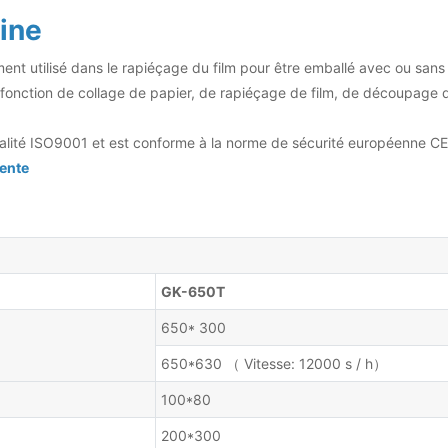
ine
t utilisé dans le rapiéçage du film pour être emballé avec ou sans la
 fonction de collage de papier, de rapiéçage de film, de découpage de
ualité ISO9001 et est conforme à la norme de sécurité européenne CE
tente
GK-650T
650* 300
650*630 （ Vitesse: 12000 s / h）
100*80
200*300