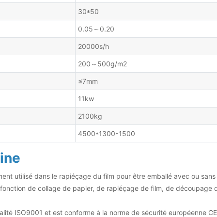
30*50
0.05～0.20
20000s/h
200～500g/m2
≤7mm
11kw
2100kg
4500*1300*1500
ine
t utilisé dans le rapiéçage du film pour être emballé avec ou sans la
 fonction de collage de papier, de rapiéçage de film, de découpage de
ualité ISO9001 et est conforme à la norme de sécurité européenne CE