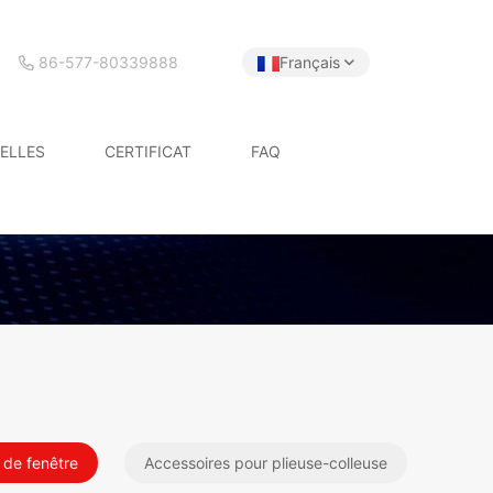
86-577-80339888
Français
ELLES
CERTIFICAT
FAQ
 de fenêtre
Accessoires pour plieuse-colleuse