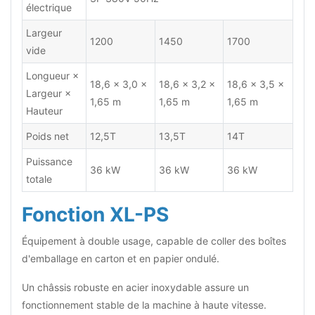
électrique
Largeur
1200
1450
1700
vide
Longueur ×
18,6 × 3,0 ×
18,6 × 3,2 ×
18,6 × 3,5 ×
Largeur ×
1,65 m
1,65 m
1,65 m
Hauteur
Poids net
12,5T
13,5T
14T
Puissance
36 kW
36 kW
36 kW
totale
Fonction XL-PS
Équipement à double usage, capable de coller des boîtes
d'emballage en carton et en papier ondulé.
Un châssis robuste en acier inoxydable assure un
fonctionnement stable de la machine à haute vitesse.