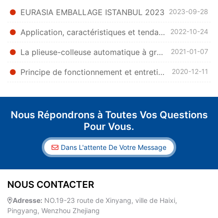
EURASIA EMBALLAGE ISTANBUL 2023
2023-09-28
Application, caractéristiques et tendance de développement de la plieuse et colleuse de boîtes
2022-10-24
La plieuse-colleuse automatique à grande vitesse a besoin d'attention et de problèmes courants
2021-01-07
Principe de fonctionnement et entretien de la plieuse-colleuse automatique
2020-12-11
Nous Répondrons à Toutes Vos Questions
Pour Vous.
Dans L'attente De Votre Message
NOUS CONTACTER
Adresse:
NO.19-23 route de Xinyang, ville de Haixi,
Pingyang, Wenzhou Zhejiang